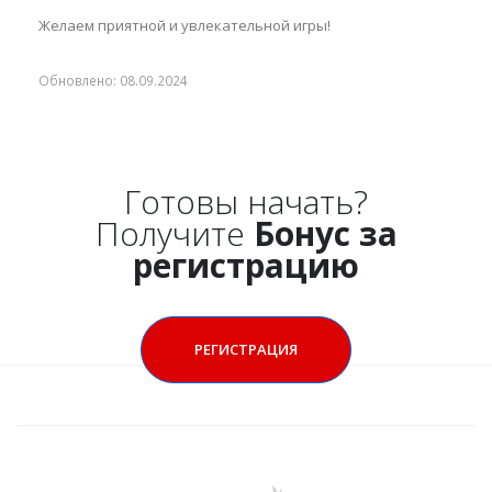
Желаем приятной и увлекательной игры!
Обновлено:
08.09.2024
Готовы начать?
Получите
Бонус за
регистрацию
РЕГИСТРАЦИЯ