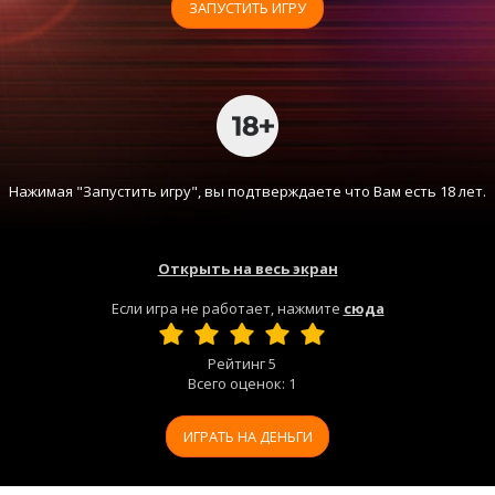
ЗАПУСТИТЬ ИГРУ
Нажимая "Запустить игру", вы подтверждаете что Вам есть 18 лет.
Открыть на весь экран
Если игра не работает, нажмите
сюда
Рейтинг
5
Всего оценок:
1
ИГРАТЬ НА ДЕНЬГИ