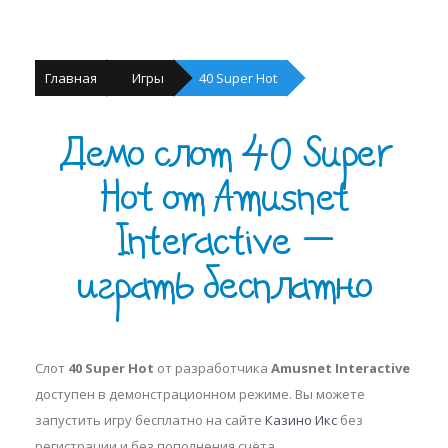
Главная
Игры
40 Super Hot
Демо слот 40 Super
Hot от Amusnet
Interactive —
играть бесплатно
Слот
40 Super Hot
от разработчика
Amusnet Interactive
доступен в демонстрационном режиме. Вы можете
запустить игру бесплатно на сайте
Казино Икс
без
регистрации и без пополнения счёта.