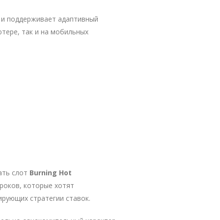
и
и поддерживает адаптивный
ютере, так и на мобильных
ать слот
Burning Hot
гроков, которые хотят
ирующих стратегии ставок.