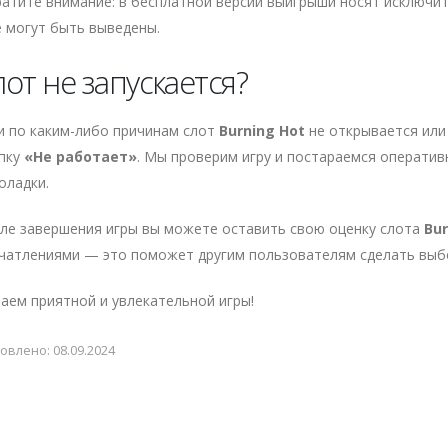
атите внимание: в бесплатной версии выигрыши носят исключи
е могут быть выведены.
лот не запускается?
и по каким-либо причинам слот
Burning Hot
не открывается или
пку
«Не работает»
. Мы проверим игру и постараемся оператив
оладки.
ле завершения игры вы можете оставить свою оценку слота
Bur
чатлениями — это поможет другим пользователям сделать выб
аем приятной и увлекательной игры!
овлено:
08.09.2024