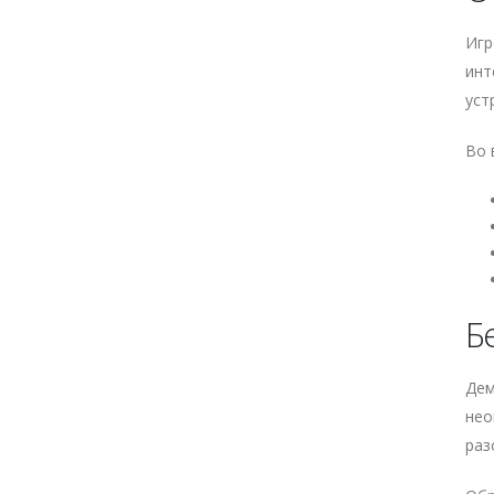
Игр
инт
уст
Во 
Б
Дем
нео
раз