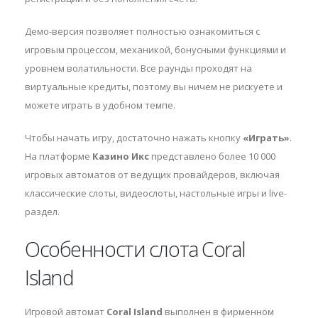
Демо-версия позволяет полностью ознакомиться с
игровым процессом, механикой, бонусными функциями и
уровнем волатильности. Все раунды проходят на
виртуальные кредиты, поэтому вы ничем не рискуете и
можете играть в удобном темпе.
Чтобы начать игру, достаточно нажать кнопку
«Играть»
.
На платформе
Казино Икс
представлено более 10 000
игровых автоматов от ведущих провайдеров, включая
классические слоты, видеослоты, настольные игры и live-
раздел.
Особенности слота Coral
Island
Игровой автомат
Coral Island
выполнен в фирменном