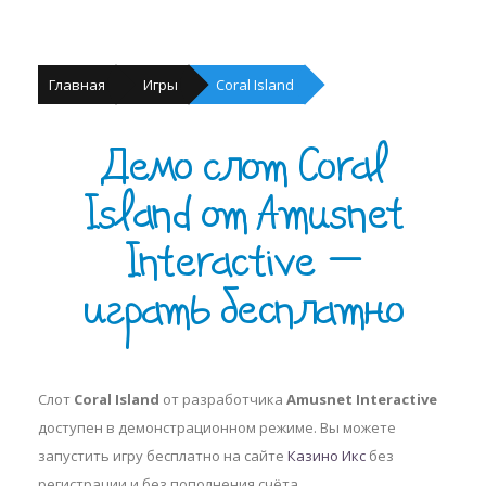
Главная
Игры
Coral Island
Демо слот Coral
Island от Amusnet
Interactive —
играть бесплатно
Слот
Coral Island
от разработчика
Amusnet Interactive
доступен в демонстрационном режиме. Вы можете
запустить игру бесплатно на сайте
Казино Икс
без
регистрации и без пополнения счёта.