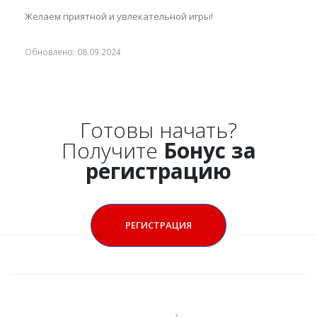
Желаем приятной и увлекательной игры!
Обновлено:
08.09.2024
Готовы начать?
Получите
Бонус за
регистрацию
РЕГИСТРАЦИЯ