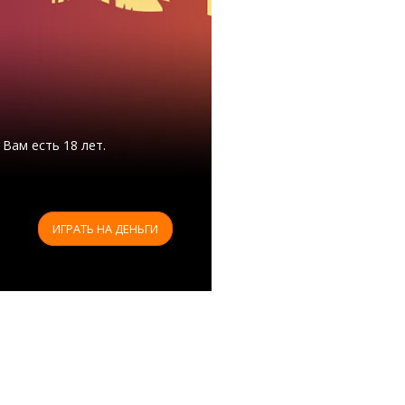
Вам есть 18 лет.
ИГРАТЬ НА ДЕНЬГИ