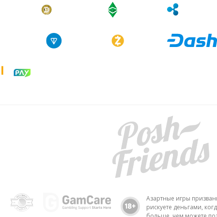
Азартные игры призваны
рискуете деньгами, когд
больше, чем можете поз