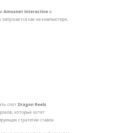
ии
Amusnet Interactive
и
 запускается как на компьютере,
ать слот
Dragon Reels
гроков, которые хотят
ирующих стратегии ставок.