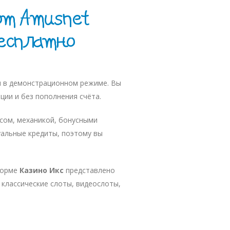
от Amusnet
бесплатно
 в демонстрационном режиме. Вы
ции и без пополнения счёта.
сом, механикой, бонусными
уальные кредиты, поэтому вы
форме
Казино Икс
представлено
 классические слоты, видеослоты,