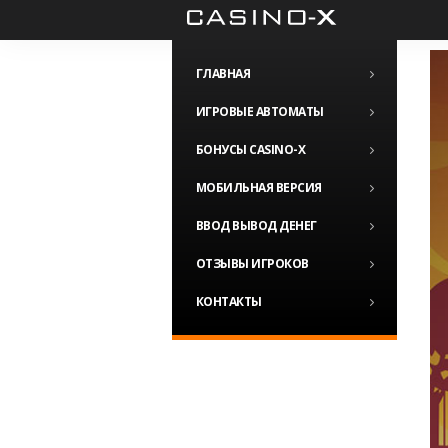
ГЛАВНАЯ
ИГРОВЫЕ АВТОМАТЫ
БОНУСЫ CASINO-X
МОБИЛЬНАЯ ВЕРСИЯ
ВВОД ВЫВОД ДЕНЕГ
ОТЗЫВЫ ИГРОКОВ
КОНТАКТЫ