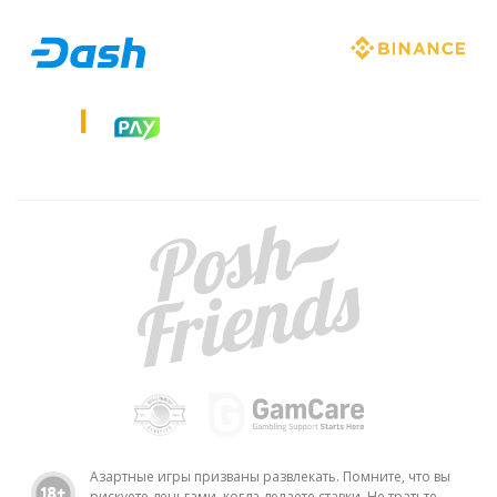
Азартные игры призваны развлекать. Помните, что вы
рискуете деньгами, когда делаете ставки. Не тратьте