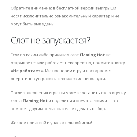
Обратите внимание: в бесплатной версии выигрыши
носят исключительно ознакомительный характер и не
могут быть выведены.
Слот не запускается?
Если по каким-либо причинам слот
Flaming Hot
не
открывается или работает некорректно, нажмите кнопку
«Не работает»
. Мы проверим игру и постараемся
оперативно устранить технические неполадки.
После завершения игры вы можете оставить свою оценку
слота
Flaming Hot
и поделиться впечатлениями — это
поможет другим пользователям сделать выбор.
Желаем приятной и увлекательной игры!