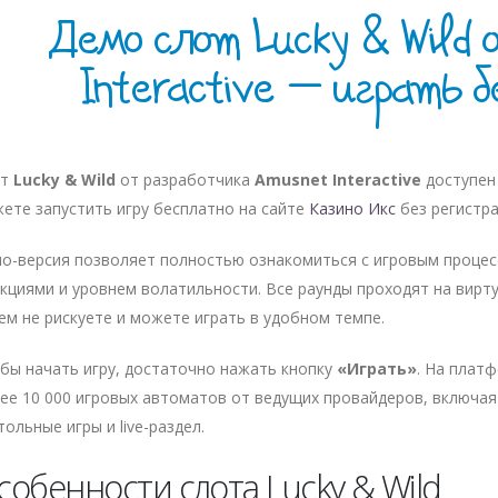
Демо слот Lucky & Wild 
Interactive — играть 
от
Lucky & Wild
от разработчика
Amusnet Interactive
доступен
ете запустить игру бесплатно на сайте
Казино Икс
без регистра
о-версия позволяет полностью ознакомиться с игровым процес
кциями и уровнем волатильности. Все раунды проходят на вирт
ем не рискуете и можете играть в удобном темпе.
бы начать игру, достаточно нажать кнопку
«Играть»
. На плат
ее 10 000 игровых автоматов от ведущих провайдеров, включая
тольные игры и live-раздел.
собенности слота Lucky & Wild