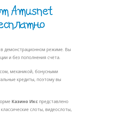
от Amusnet
бесплатно
 в демонстрационном режиме. Вы
ции и без пополнения счёта.
сом, механикой, бонусными
уальные кредиты, поэтому вы
форме
Казино Икс
представлено
 классические слоты, видеослоты,