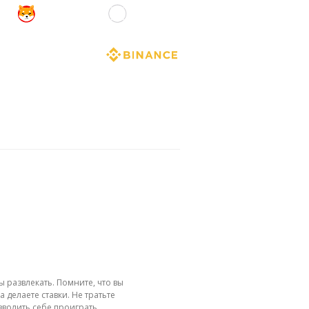
 развлекать. Помните, что вы
а делаете ставки. Не тратьте
волить себе проиграть.