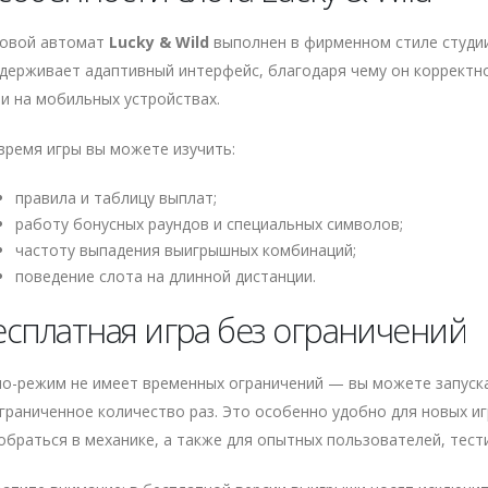
овой автомат
Lucky & Wild
выполнен в фирменном стиле студи
держивает адаптивный интерфейс, благодаря чему он корректно
 и на мобильных устройствах.
время игры вы можете изучить:
правила и таблицу выплат;
работу бонусных раундов и специальных символов;
частоту выпадения выигрышных комбинаций;
поведение слота на длинной дистанции.
есплатная игра без ограничений
о-режим не имеет временных ограничений — вы можете запуск
граниченное количество раз. Это особенно удобно для новых и
обраться в механике, а также для опытных пользователей, тест