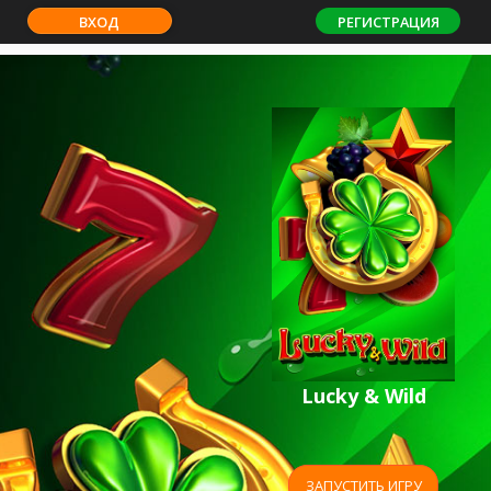
ВХОД
РЕГИСТРАЦИЯ
Lucky & Wild
ЗАПУСТИТЬ ИГРУ