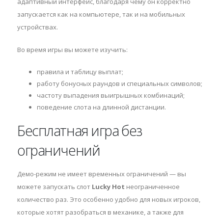
адаптивный интерфейс, благодаря чему он корректно
запускается как на компьютере, так и на мобильных
устройствах.
Во время игры вы можете изучить:
правила и таблицу выплат;
работу бонусных раундов и специальных символов;
частоту выпадения выигрышных комбинаций;
поведение слота на длинной дистанции.
Бесплатная игра без
ограничений
Демо-режим не имеет временных ограничений — вы
можете запускать слот
Lucky Hot
неограниченное
количество раз. Это особенно удобно для новых игроков,
которые хотят разобраться в механике, а также для