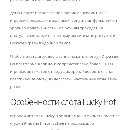
Демо-версия позволяет полностью ознакомиться с
игровым процессом, механикой, бонусными функциями и
уровнем волатильности. Все раунды проходят на
виртуальные кредиты, поэтому вы ничем не рискуете и
можете играть в удобном темпе.
Чтобы начать игру, достаточно нажать кнопку
«Играть»
.
На платформе
Казино Икс
представлено более 10 000
игровых автоматов от ведущих провайдеров, включая
классические слоты, видеослоты, настольные игры и live-
раздел.
Особенности слота Lucky Hot
Игровой автомат
Lucky Hot
выполнен в фирменном стиле
студии
Amusnet Interactive
и поддерживает