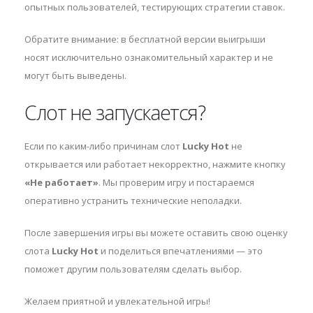
опытных пользователей, тестирующих стратегии ставок.
Обратите внимание: в бесплатной версии выигрыши
носят исключительно ознакомительный характер и не
могут быть выведены.
Слот не запускается?
Если по каким-либо причинам слот
Lucky Hot
не
открывается или работает некорректно, нажмите кнопку
«Не работает»
. Мы проверим игру и постараемся
оперативно устранить технические неполадки.
После завершения игры вы можете оставить свою оценку
слота
Lucky Hot
и поделиться впечатлениями — это
поможет другим пользователям сделать выбор.
Желаем приятной и увлекательной игры!