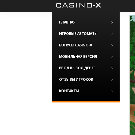
ГЛАВНАЯ
ИГРОВЫЕ АВТОМАТЫ
БОНУСЫ CASINO-X
МОБИЛЬНАЯ ВЕРСИЯ
ВВОД ВЫВОД ДЕНЕГ
ОТЗЫВЫ ИГРОКОВ
КОНТАКТЫ