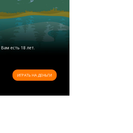
Вам есть 18 лет.
ИГРАТЬ НА ДЕНЬГИ