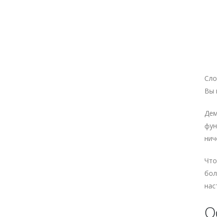
Сл
Вы 
Дем
фун
нич
Что
бол
нас
О