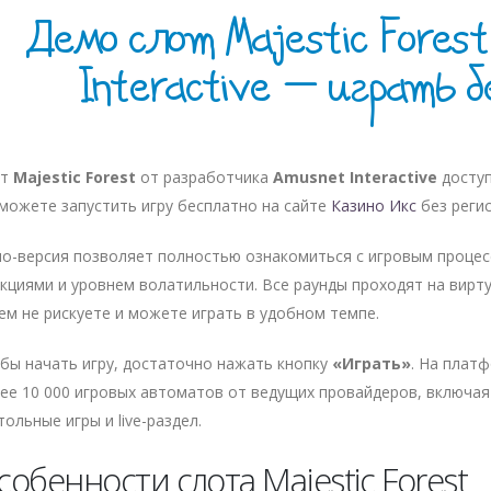
Демо слот Majestic Fores
Interactive — играть 
от
Majestic Forest
от разработчика
Amusnet Interactive
доступ
можете запустить игру бесплатно на сайте
Казино Икс
без регис
о-версия позволяет полностью ознакомиться с игровым процес
кциями и уровнем волатильности. Все раунды проходят на вирт
ем не рискуете и можете играть в удобном темпе.
бы начать игру, достаточно нажать кнопку
«Играть»
. На плат
ее 10 000 игровых автоматов от ведущих провайдеров, включая
тольные игры и live-раздел.
собенности слота Majestic Forest