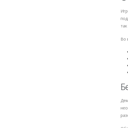
Игр
под
так
Во 
Б
Дем
нео
раз