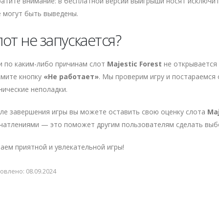
атите внимание: в бесплатной версии выигрыши носят исключи
е могут быть выведены.
лот не запускается?
и по каким-либо причинам слот
Majestic Forest
не открывается 
мите кнопку
«Не работает»
. Мы проверим игру и постараемся
нические неполадки.
ле завершения игры вы можете оставить свою оценку слота
Maj
чатлениями — это поможет другим пользователям сделать выб
аем приятной и увлекательной игры!
овлено:
08.09.2024