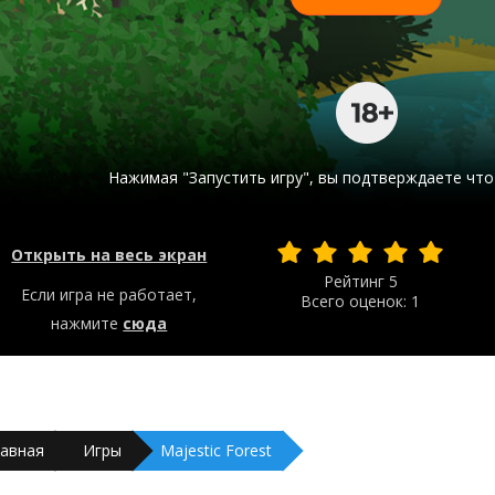
Нажимая "Запустить игру", вы подтверждаете что 
Открыть на весь экран
Рейтинг
5
Если игра не работает,
Всего оценок:
1
нажмите
сюда
авная
Игры
Majestic Forest