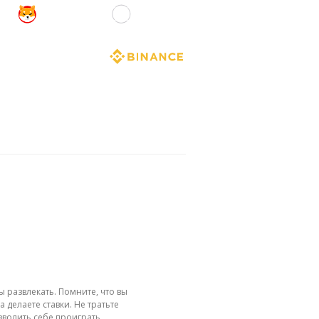
 развлекать. Помните, что вы
а делаете ставки. Не тратьте
волить себе проиграть.