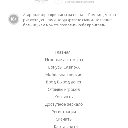
Азартные игры призваны развлекать. Помните, что вы
рискуете деньгами, когда делаете ставки. Не тратьте
больше, чем можете позволить себе проиграть.
Главная
Игровые автоматы
Бонусы Casino-X
Мобильная версия
Ввод Вывод денег
Отзывы игроков
Контакты
Доступное зеркало
Регистрация
Скачать
Карта сайта