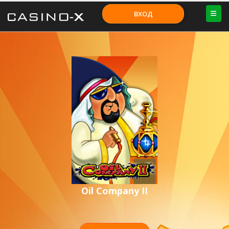
ВХОД
Oil Company II