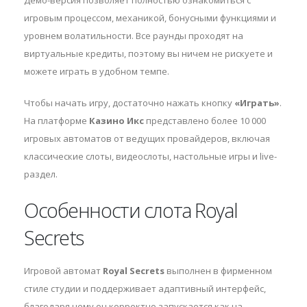
Демо-версия позволяет полностью ознакомиться с
игровым процессом, механикой, бонусными функциями и
уровнем волатильности. Все раунды проходят на
виртуальные кредиты, поэтому вы ничем не рискуете и
можете играть в удобном темпе.
Чтобы начать игру, достаточно нажать кнопку
«Играть»
.
На платформе
Казино Икс
представлено более 10 000
игровых автоматов от ведущих провайдеров, включая
классические слоты, видеослоты, настольные игры и live-
раздел.
Особенности слота Royal
Secrets
Игровой автомат
Royal Secrets
выполнен в фирменном
стиле студии
и поддерживает адаптивный интерфейс,
благодаря чему он корректно запускается как на