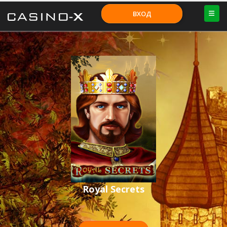
ВХОД
Royal Secrets