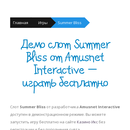
Главная
Игры
Summer Bliss
Демо слот Summer
Bliss от Amusnet
Interactive —
играть бесплатно
Слот
Summer Bliss
от разработчика
Amusnet Interactive
доступен в демонстрационном режиме. Вы можете
запустить игру бесплатно на сайте
Казино Икс
без
регистрации и без пополнения счёта.