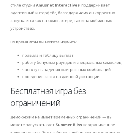
стиле студии
Amusnet Interactive
и поддерживает
адаптивный интерфейс, благодаря чему он корректно
запускается как на компьютере, так и на мобильных
устройствах.
Во время игры вы можете изучить:
правила и таблицу выплат;
работу бонусных раундов и специальных символов;
частоту выпадения выигрышных комбинаций;
поведение слота на длинной дистанции.
Бесплатная игра без
ограничений
Демо-режим не имеет временных ограничений — вы
можете запускать слот
Summer Bliss
неограниченное
количество раз. Это особенно удобно для новых игроков,