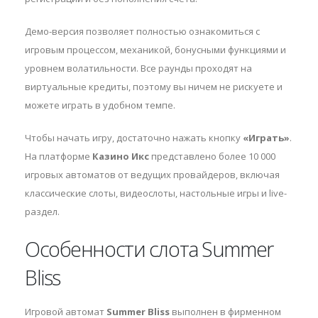
Демо-версия позволяет полностью ознакомиться с
игровым процессом, механикой, бонусными функциями и
уровнем волатильности. Все раунды проходят на
виртуальные кредиты, поэтому вы ничем не рискуете и
можете играть в удобном темпе.
Чтобы начать игру, достаточно нажать кнопку
«Играть»
.
На платформе
Казино Икс
представлено более 10 000
игровых автоматов от ведущих провайдеров, включая
классические слоты, видеослоты, настольные игры и live-
раздел.
Особенности слота Summer
Bliss
Игровой автомат
Summer Bliss
выполнен в фирменном