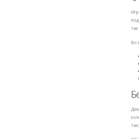
Игр
под
так
Во 
Б
Дем
кол
так