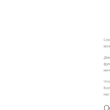
Сл
мож
Дем
фун
нич
Что
бол
нас
О