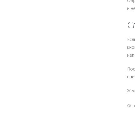
Обр
и н
С
Есл
кно
неп
Пос
впе
Жел
Обн