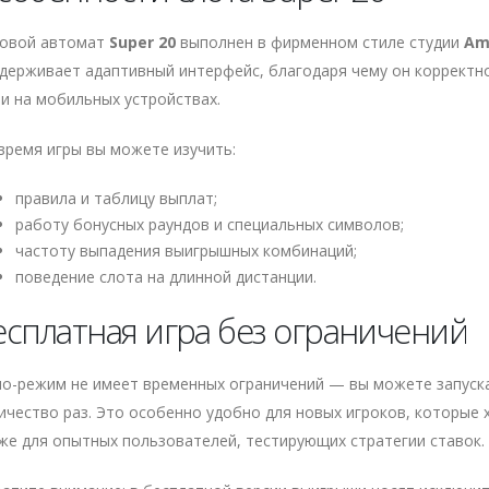
овой автомат
Super 20
выполнен в фирменном стиле студии
Am
держивает адаптивный интерфейс, благодаря чему он корректно
 и на мобильных устройствах.
время игры вы можете изучить:
правила и таблицу выплат;
работу бонусных раундов и специальных символов;
частоту выпадения выигрышных комбинаций;
поведение слота на длинной дистанции.
есплатная игра без ограничений
о-режим не имеет временных ограничений — вы можете запуск
ичество раз. Это особенно удобно для новых игроков, которые 
же для опытных пользователей, тестирующих стратегии ставок.