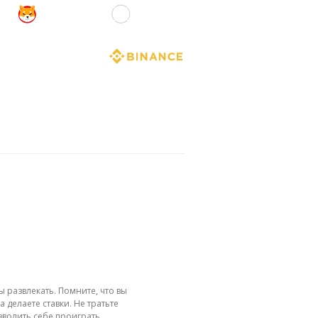
 развлекать. Помните, что вы
а делаете ставки. Не тратьте
волить себе проиграть.