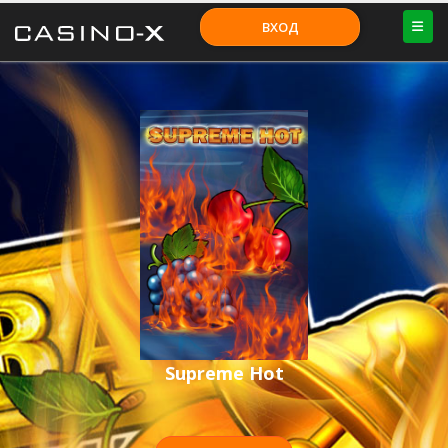
ВХОД
Supreme Hot