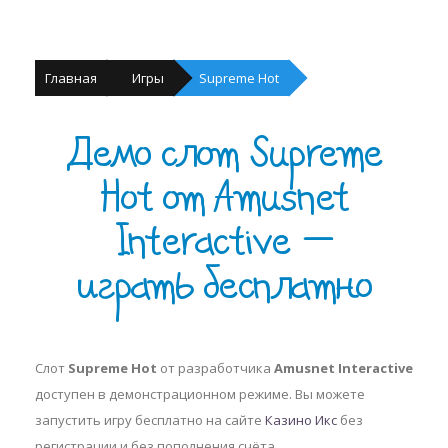
Главная
Игры
Supreme Hot
Демо слот Supreme
Hot от Amusnet
Interactive —
играть бесплатно
Слот
Supreme Hot
от разработчика
Amusnet Interactive
доступен в демонстрационном режиме. Вы можете
запустить игру бесплатно на сайте
Казино Икс
без
регистрации и без пополнения счёта.