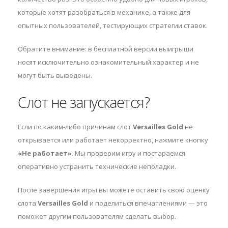
которые хотят разобраться в механике, а также для
опытных пользователей, тестирующих стратегии ставок.
Обратите внимание: в бесплатной версии выигрыши
носят исключительно ознакомительный характер и не
могут быть выведены.
Слот не запускается?
Если по каким-либо причинам слот
Versailles Gold
не
открывается или работает некорректно, нажмите кнопку
«Не работает»
. Мы проверим игру и постараемся
оперативно устранить технические неполадки.
После завершения игры вы можете оставить свою оценку
слота
Versailles Gold
и поделиться впечатлениями — это
поможет другим пользователям сделать выбор.