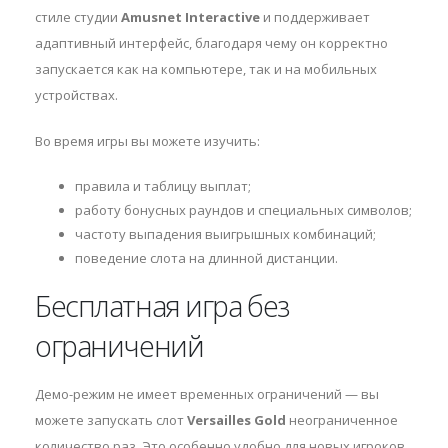
стиле студии
Amusnet Interactive
и поддерживает
адаптивный интерфейс, благодаря чему он корректно
запускается как на компьютере, так и на мобильных
устройствах.
Во время игры вы можете изучить:
правила и таблицу выплат;
работу бонусных раундов и специальных символов;
частоту выпадения выигрышных комбинаций;
поведение слота на длинной дистанции.
Бесплатная игра без
ограничений
Демо-режим не имеет временных ограничений — вы
можете запускать слот
Versailles Gold
неограниченное
количество раз. Это особенно удобно для новых игроков,