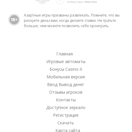
Азартные игры призваны развлекать. Помните, что вы
рискуете деньгами, когда делаете ставки. Не тратьте
больше, чем можете позволить себе проиграть.
Главная
Игровые автоматы
Бонусы Casino-X
Мобильная версия
Ввод Вывод денег
Отзывы игроков
Контакты
Доступное зеркало
Регистрация
Скачать
Карта сайта