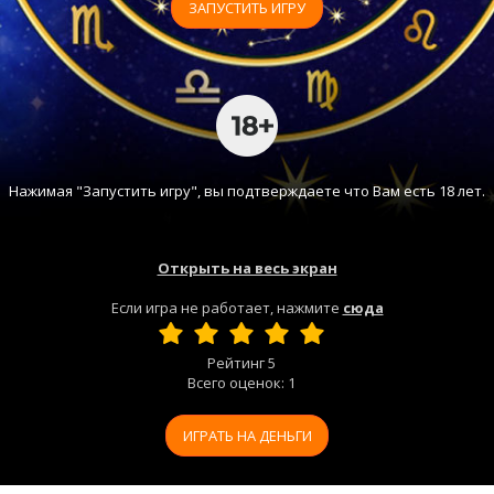
ЗАПУСТИТЬ ИГРУ
Нажимая "Запустить игру", вы подтверждаете что Вам есть 18 лет.
Открыть на весь экран
Если игра не работает, нажмите
сюда
Рейтинг
5
Всего оценок:
1
ИГРАТЬ НА ДЕНЬГИ