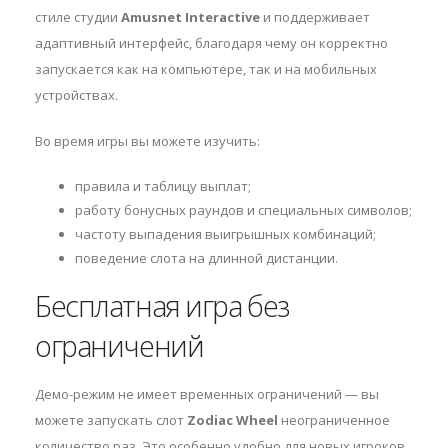
стиле студии
Amusnet Interactive
и поддерживает
адаптивный интерфейс, благодаря чему он корректно
запускается как на компьютере, так и на мобильных
устройствах.
Во время игры вы можете изучить:
правила и таблицу выплат;
работу бонусных раундов и специальных символов;
частоту выпадения выигрышных комбинаций;
поведение слота на длинной дистанции.
Бесплатная игра без
ограничений
Демо-режим не имеет временных ограничений — вы
можете запускать слот
Zodiac Wheel
неограниченное
количество раз. Это особенно удобно для новых игроков,