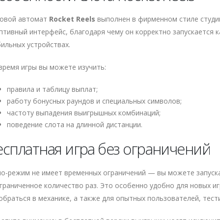
овой автомат
Rocket Reels
выполнен в фирменном стиле студ
птивный интерфейс, благодаря чему он корректно запускается ка
ильных устройствах.
время игры вы можете изучить:
правила и таблицу выплат;
работу бонусных раундов и специальных символов;
частоту выпадения выигрышных комбинаций;
поведение слота на длинной дистанции.
есплатная игра без ограничений
о-режим не имеет временных ограничений — вы можете запуск
граниченное количество раз. Это особенно удобно для новых и
обраться в механике, а также для опытных пользователей, тест