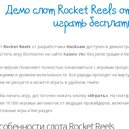
Демо слот Rocket Reels о
играть бесплат
от
Rocket Reels
от разработчика
Hacksaw
доступен в демонстр
устить игру бесплатно на сайте
Казино Икс
без регистрации и бе
о-версия позволяет полностью ознакомиться с игровым процес
кциями и уровнем волатильности. Все раунды проходят на вирт
ем не рискуете и можете играть в удобном темпе.
бы начать игру, достаточно нажать кнопку
«Играть»
. На плат
ее 10 000 игровых автоматов от ведущих провайдеров, включая
тольные игры и live-раздел.
собенности слота Rocket Reels