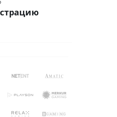
?
истрацию