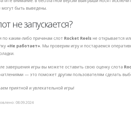
атите внимание: в бесплатной версии выигрыши носят исключи
е могут быть выведены.
лот не запускается?
и по каким-либо причинам слот
Rocket Reels
не открывается ил
пку
«Не работает»
. Мы проверим игру и постараемся оператив
оладки.
ле завершения игры вы можете оставить свою оценку слота
Roc
чатлениями — это поможет другим пользователям сделать выб
аем приятной и увлекательной игры!
овлено:
08.09.2024