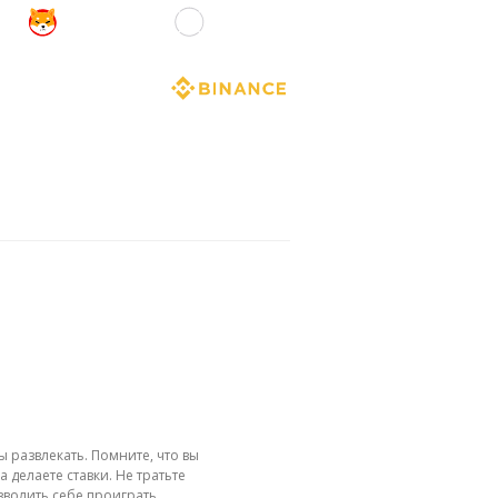
 развлекать. Помните, что вы
а делаете ставки. Не тратьте
волить себе проиграть.