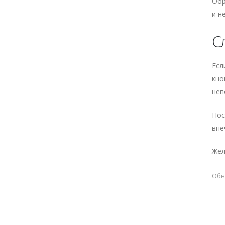
Обр
и н
С
Есл
кно
неп
Пос
впе
Жел
Обн