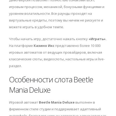
Демо-версия позволяет полностью ознакомиться с
игровым процессом, механикой, бонусными функциями и
уровнем волатильности. Все раунды проходят на
виртуальные кредиты, поэтому вы ничем не рискуете и
можете играть в удобном темпе.
Чтобы начать игру, достаточно нажать кнопку
«Играть»
.
На платформе
Казино Икс
представлено более 10 000
игровых автоматов от ведущих провайдеров, включая
классические слоты, видеослоты, настольные игры и live-
раздел.
Особенности слота Beetle
Mania Deluxe
Игровой автомат
Beetle Mania Deluxe
выполнен в
фирменном стиле студии
и поддерживает адаптивный
интерфейс, благодаря чему он корректно запускается как