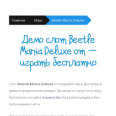
Главная
Игры
Beetle Mania Deluxe
Демо слот Beetle
Mania Deluxe от —
играть бесплатно
Слот
Beetle Mania Deluxe
от разработчика
доступен в
демонстрационном режиме. Вы можете запустить игру
бесплатно на сайте
Казино Икс
без регистрации и без
пополнения счёта.