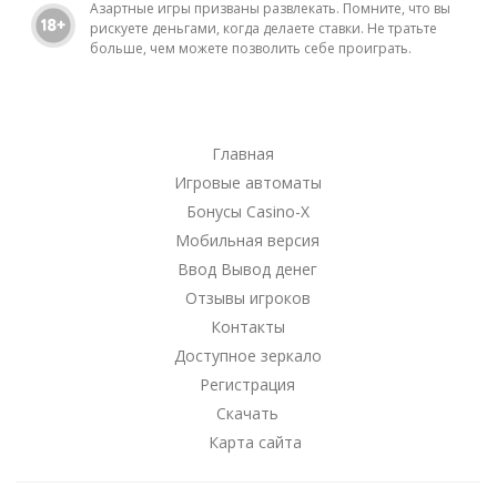
Азартные игры призваны развлекать. Помните, что вы
рискуете деньгами, когда делаете ставки. Не тратьте
больше, чем можете позволить себе проиграть.
Главная
Игровые автоматы
Бонусы Casino-X
Мобильная версия
Ввод Вывод денег
Отзывы игроков
Контакты
Доступное зеркало
Регистрация
Скачать
Карта сайта