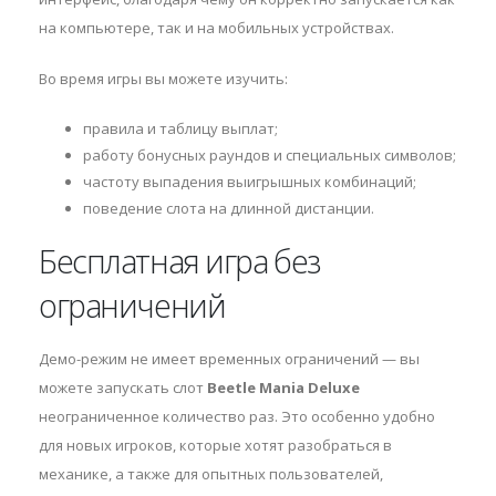
на компьютере, так и на мобильных устройствах.
Во время игры вы можете изучить:
правила и таблицу выплат;
работу бонусных раундов и специальных символов;
частоту выпадения выигрышных комбинаций;
поведение слота на длинной дистанции.
Бесплатная игра без
ограничений
Демо-режим не имеет временных ограничений — вы
можете запускать слот
Beetle Mania Deluxe
неограниченное количество раз. Это особенно удобно
для новых игроков, которые хотят разобраться в
механике, а также для опытных пользователей,