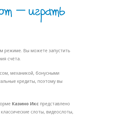
2 от — играть
м режиме. Вы можете запустить
ия счёта.
сом, механикой, бонусными
уальные кредиты, поэтому вы
форме
Казино Икс
представлено
 классические слоты, видеослоты,