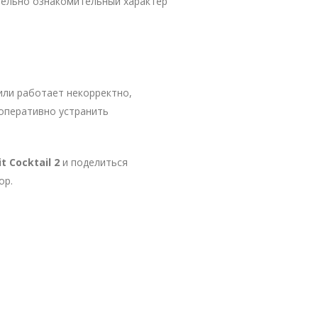
тельно ознакомительный характер
или работает некорректно,
 оперативно устранить
it Cocktail 2
и поделиться
ор.