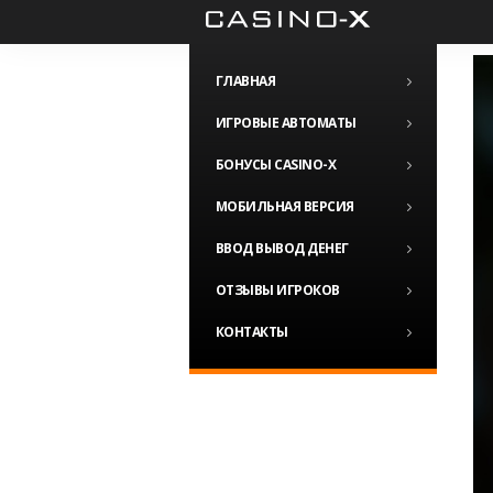
ГЛАВНАЯ
ИГРОВЫЕ АВТОМАТЫ
БОНУСЫ CASINO-X
МОБИЛЬНАЯ ВЕРСИЯ
ВВОД ВЫВОД ДЕНЕГ
ОТЗЫВЫ ИГРОКОВ
КОНТАКТЫ