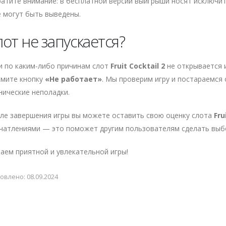
атите внимание: в бесплатной версии выигрыши носят исключи
е могут быть выведены.
лот не запускается?
и по каким-либо причинам слот
Fruit Cocktail 2
не открывается 
мите кнопку
«Не работает»
. Мы проверим игру и постараемся
нические неполадки.
ле завершения игры вы можете оставить свою оценку слота
Fru
чатлениями — это поможет другим пользователям сделать выб
аем приятной и увлекательной игры!
овлено:
08.09.2024