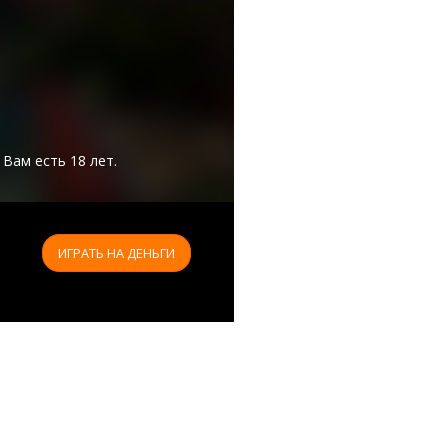
Вам есть 18 лет.
ИГРАТЬ НА ДЕНЬГИ