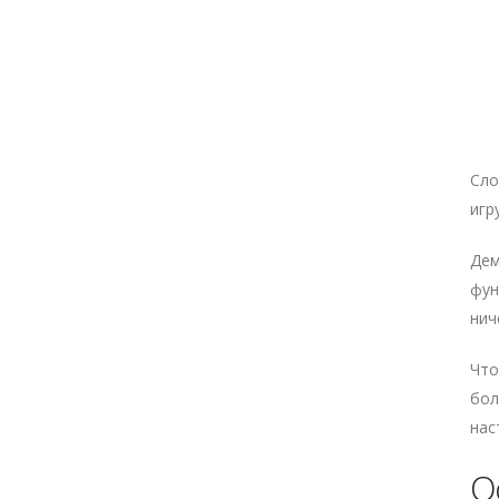
Сл
игр
Дем
фун
нич
Что
бол
нас
О