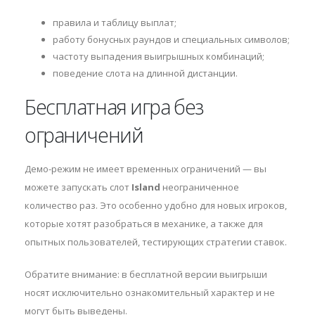
правила и таблицу выплат;
работу бонусных раундов и специальных символов;
частоту выпадения выигрышных комбинаций;
поведение слота на длинной дистанции.
Бесплатная игра без
ограничений
Демо-режим не имеет временных ограничений — вы
можете запускать слот
Island
неограниченное
количество раз. Это особенно удобно для новых игроков,
которые хотят разобраться в механике, а также для
опытных пользователей, тестирующих стратегии ставок.
Обратите внимание: в бесплатной версии выигрыши
носят исключительно ознакомительный характер и не
могут быть выведены.