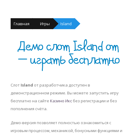
Главная
Игры
Island
Демо слот Island от
— играть бесплатно
Слот
Island
от разработчика
доступен в
демонстрационном режиме. Вы можете запустить игру
бесплатно на сайте
Казино Икс
без регистрации и без
пополнения счёта.
Демо-версия позволяет полностью ознакомиться с
игровым процессом, механикой, бонусными функциями и