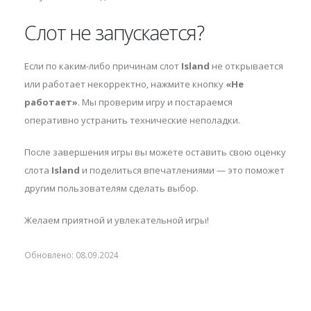
Слот не запускается?
Если по каким-либо причинам слот
Island
не открывается
или работает некорректно, нажмите кнопку
«Не
работает»
. Мы проверим игру и постараемся
оперативно устранить технические неполадки.
После завершения игры вы можете оставить свою оценку
слота
Island
и поделиться впечатлениями — это поможет
другим пользователям сделать выбор.
Желаем приятной и увлекательной игры!
Обновлено:
08.09.2024