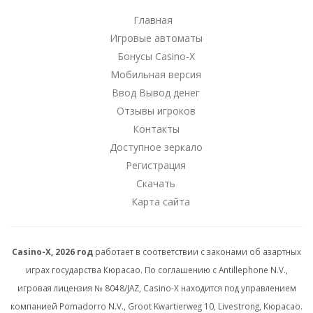
Главная
Игровые автоматы
Бонусы Casino-X
Мобильная версия
Ввод Вывод денег
Отзывы игроков
Контакты
Доступное зеркало
Регистрация
Скачать
Карта сайта
Casino-X, 2026 год
работает в соответствии с законами об азартных
играх государства Кюрасао. По соглашению с Antillephone N.V.,
игровая лицензия № 8048/JAZ, Casino-X находится под управлением
компанией Pomadorro N.V., Groot Kwartierweg 10, Livestrong, Кюрасао.