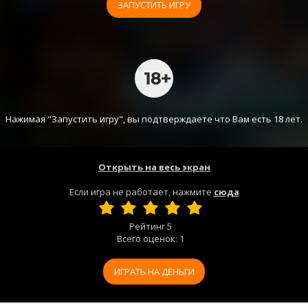
ЗАПУСТИТЬ ИГРУ
Нажимая "Запустить игру", вы подтверждаете что Вам есть 18 лет.
Открыть на весь экран
Если игра не работает, нажмите
сюда
Рейтинг
5
Всего оценок:
1
ИГРАТЬ НА ДЕНЬГИ