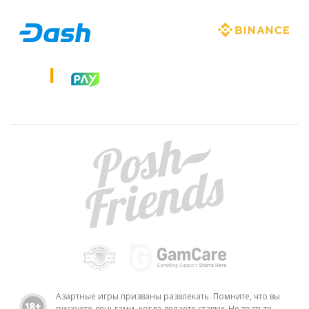
Азартные игры призваны развлекать. Помните, что вы
рискуете деньгами, когда делаете ставки. Не тратьте