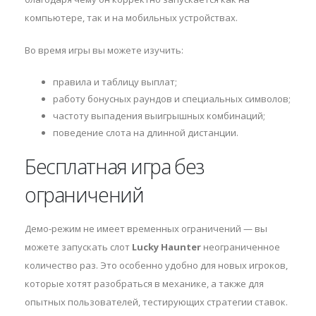
компьютере, так и на мобильных устройствах.
Во время игры вы можете изучить:
правила и таблицу выплат;
работу бонусных раундов и специальных символов;
частоту выпадения выигрышных комбинаций;
поведение слота на длинной дистанции.
Бесплатная игра без
ограничений
Демо-режим не имеет временных ограничений — вы
можете запускать слот
Lucky Haunter
неограниченное
количество раз. Это особенно удобно для новых игроков,
которые хотят разобраться в механике, а также для
опытных пользователей, тестирующих стратегии ставок.