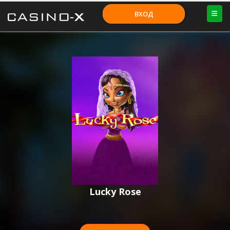
ВХОД
Lucky Rose