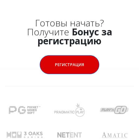
Готовы начать?
Получите
Бонус за
регистрацию
РЕГИСТРАЦИЯ