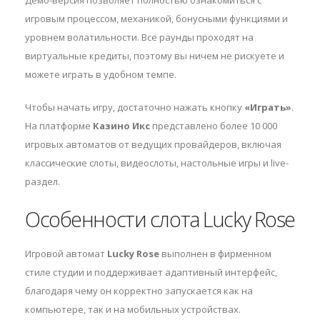
Демо-версия позволяет полностью ознакомиться с
игровым процессом, механикой, бонусными функциями и
уровнем волатильности. Все раунды проходят на
виртуальные кредиты, поэтому вы ничем не рискуете и
можете играть в удобном темпе.
Чтобы начать игру, достаточно нажать кнопку
«Играть»
.
На платформе
Казино Икс
представлено более 10 000
игровых автоматов от ведущих провайдеров, включая
классические слоты, видеослоты, настольные игры и live-
раздел.
Особенности слота Lucky Rose
Игровой автомат
Lucky Rose
выполнен в фирменном
стиле студии
и поддерживает адаптивный интерфейс,
благодаря чему он корректно запускается как на
компьютере, так и на мобильных устройствах.