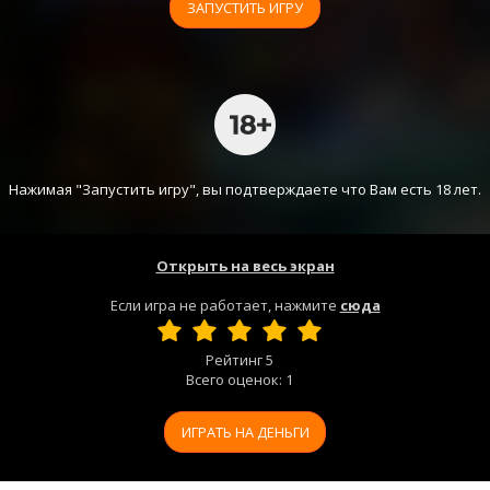
ЗАПУСТИТЬ ИГРУ
Нажимая "Запустить игру", вы подтверждаете что Вам есть 18 лет.
Открыть на весь экран
Если игра не работает, нажмите
сюда
Рейтинг
5
Всего оценок:
1
ИГРАТЬ НА ДЕНЬГИ