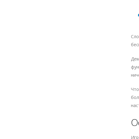
Сл
бес
Дем
фун
нич
Что
бол
нас
О
Игр