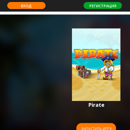
ВХОД
РЕГИСТРАЦИЯ
Pirate
ЗАПУСТИТЬ ИГРУ