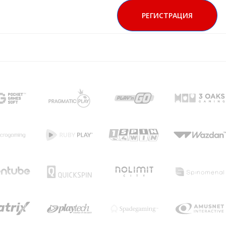
РЕГИСТРАЦИЯ