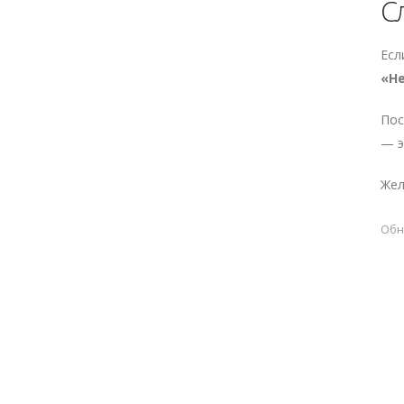
С
Есл
«Н
Пос
— э
Жел
Обн