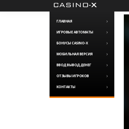
ГЛАВНАЯ
ИГРОВЫЕ АВТОМАТЫ
БОНУСЫ CASINO-X
МОБИЛЬНАЯ ВЕРСИЯ
ВВОД ВЫВОД ДЕНЕГ
ОТЗЫВЫ ИГРОКОВ
КОНТАКТЫ