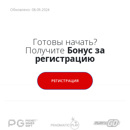
Обновлено:
08.09.2024
Готовы начать?
Получите
Бонус за
регистрацию
РЕГИСТРАЦИЯ