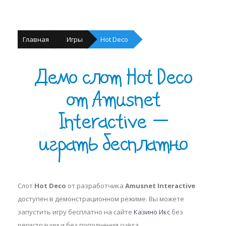
Главная
Игры
Hot Deco
Демо слот Hot Deco
от Amusnet
Interactive —
играть бесплатно
Слот
Hot Deco
от разработчика
Amusnet Interactive
доступен в демонстрационном режиме. Вы можете
запустить игру бесплатно на сайте
Казино Икс
без
регистрации и без пополнения счёта.