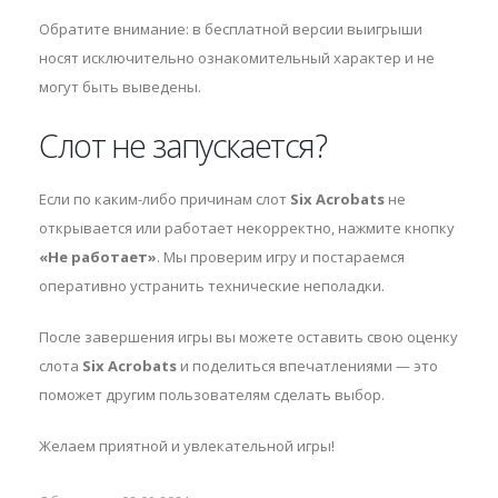
Обратите внимание: в бесплатной версии выигрыши
носят исключительно ознакомительный характер и не
могут быть выведены.
Слот не запускается?
Если по каким-либо причинам слот
Six Acrobats
не
открывается или работает некорректно, нажмите кнопку
«Не работает»
. Мы проверим игру и постараемся
оперативно устранить технические неполадки.
После завершения игры вы можете оставить свою оценку
слота
Six Acrobats
и поделиться впечатлениями — это
поможет другим пользователям сделать выбор.
Желаем приятной и увлекательной игры!