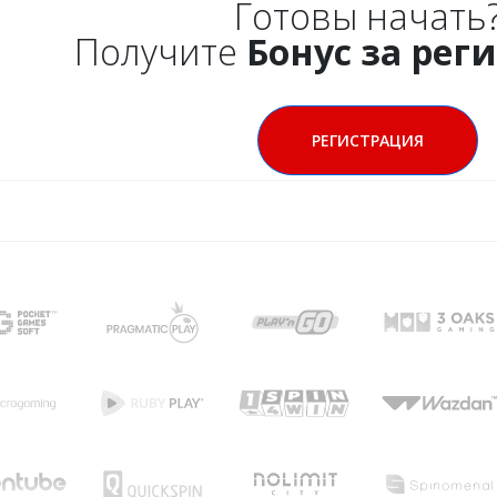
Готовы начать
Получите
Бонус за рег
РЕГИСТРАЦИЯ