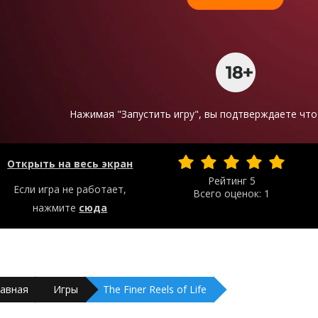
Нажимая "Запустить игру", вы подтверждаете что 
Открыть на весь экран
Рейтинг
5
Если игра не работает,
Всего оценок:
1
нажмите
сюда
авная
Игры
The Finer Reels of Life