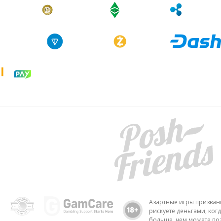
Азартные игры призваны
рискуете деньгами, когд
больше, чем можете поз