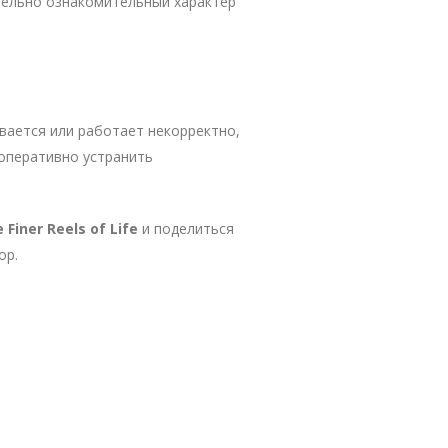
тельно ознакомительный характер
вается или работает некорректно,
 оперативно устранить
 Finer Reels of Life
и поделиться
ор.