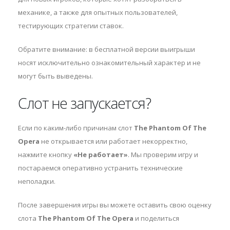
механике, а также для опытных пользователей,
тестирующих стратегии ставок.
Обратите внимание: в бесплатной версии выигрыши
носят исключительно ознакомительный характер и не
могут быть выведены.
Слот не запускается?
Если по каким-либо причинам слот
The Phantom Of The
Opera
не открывается или работает некорректно,
нажмите кнопку
«Не работает»
. Мы проверим игру и
постараемся оперативно устранить технические
неполадки.
После завершения игры вы можете оставить свою оценку
слота
The Phantom Of The Opera
и поделиться