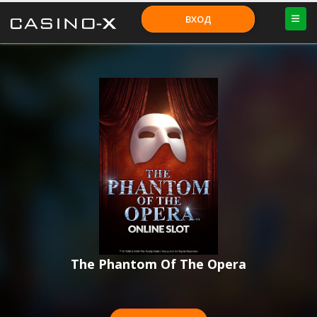
ВХОД
The Phantom Of The Opera