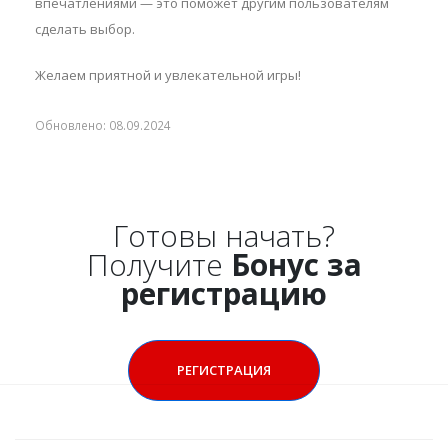
впечатлениями — это поможет другим пользователям
сделать выбор.
Желаем приятной и увлекательной игры!
Обновлено:
08.09.2024
Готовы начать?
Получите
Бонус за
регистрацию
РЕГИСТРАЦИЯ