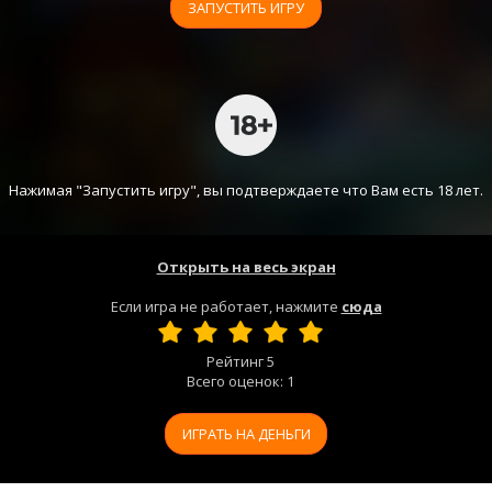
ЗАПУСТИТЬ ИГРУ
Нажимая "Запустить игру", вы подтверждаете что Вам есть 18 лет.
Открыть на весь экран
Если игра не работает, нажмите
сюда
Рейтинг
5
Всего оценок:
1
ИГРАТЬ НА ДЕНЬГИ