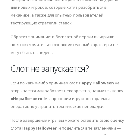
для новых игроков, которые хотят разобраться в
механике, а также для опытных пользователей,
тестирующих стратегии ставок.
Обратите внимание: в бесплатной версии выигрыши
носят исключительно ознакомительный характер и не
могут быть выведены.
Слот не запускается?
Если по каким-либо причинам слот
Happy Halloween
не
открывается или работает некорректно, нажмите кнопку
«Не работает»
. Мы проверим игру и постараемся
оперативно устранить технические неполадки.
После завершения игры вы можете оставить свою оценку
слота
Happy Halloween
и поделиться впечатлениями —