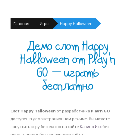
Главная
Игры
Happy Halloween
Демо слот Happy
Halloween от Play'n
GO — играть
бесплатно
Слот
Happy Halloween
от разработчика
Play'n GO
доступен в демонстрационном режиме. Вы можете
запустить игру бесплатно на сайте
Казино Икс
без
регистрации и без пополнения счёта.