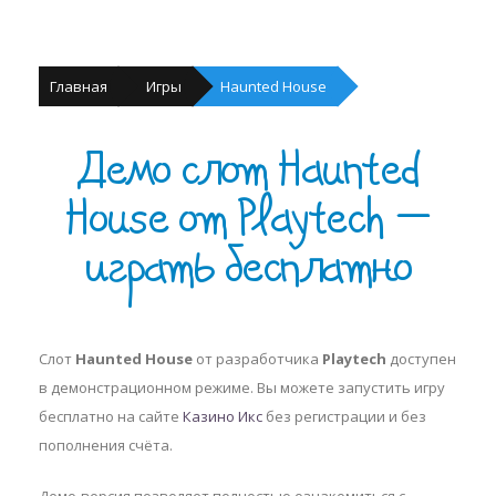
Главная
Игры
Haunted House
Демо слот Haunted
House от Playtech —
играть бесплатно
Слот
Haunted House
от разработчика
Playtech
доступен
в демонстрационном режиме. Вы можете запустить игру
бесплатно на сайте
Казино Икс
без регистрации и без
пополнения счёта.