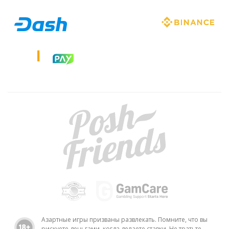
Азартные игры призваны развлекать. Помните, что вы
рискуете деньгами, когда делаете ставки. Не тратьте