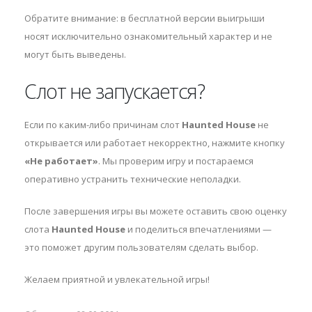
Обратите внимание: в бесплатной версии выигрыши
носят исключительно ознакомительный характер и не
могут быть выведены.
Слот не запускается?
Если по каким-либо причинам слот
Haunted House
не
открывается или работает некорректно, нажмите кнопку
«Не работает»
. Мы проверим игру и постараемся
оперативно устранить технические неполадки.
После завершения игры вы можете оставить свою оценку
слота
Haunted House
и поделиться впечатлениями —
это поможет другим пользователям сделать выбор.
Желаем приятной и увлекательной игры!