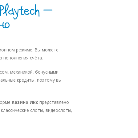
 Playtech —
но
ионном режиме. Вы можете
з пополнения счёта.
сом, механикой, бонусными
уальные кредиты, поэтому вы
форме
Казино Икс
представлено
 классические слоты, видеослоты,