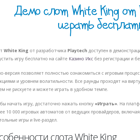
Демо слот White King от
играть бесплат
от
White King
от разработчика
Playtech
доступен в демонстрац
устить игру бесплатно на сайте
Казино Икс
без регистрации и бе
о-версия позволяет полностью ознакомиться с игровым процес
кциями и уровнем волатильности. Все раунды проходят на вирт
ем не рискуете и можете играть в удобном темпе.
бы начать игру, достаточно нажать кнопку
«Играть»
. На плат
ее 10 000 игровых автоматов от ведущих провайдеров, включая
тольные игры и live-раздел.
собенности слота White King