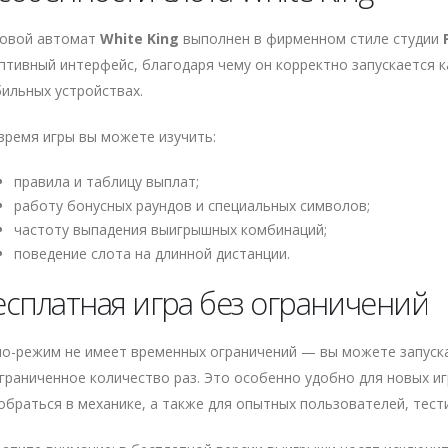
овой автомат
White King
выполнен в фирменном стиле студии
птивный интерфейс, благодаря чему он корректно запускается ка
ильных устройствах.
время игры вы можете изучить:
правила и таблицу выплат;
работу бонусных раундов и специальных символов;
частоту выпадения выигрышных комбинаций;
поведение слота на длинной дистанции.
есплатная игра без ограничений
о-режим не имеет временных ограничений — вы можете запуск
граниченное количество раз. Это особенно удобно для новых и
обраться в механике, а также для опытных пользователей, тест