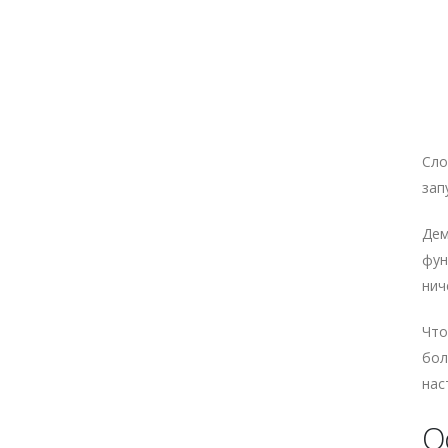
Сл
зап
Дем
фун
нич
Что
бол
нас
О