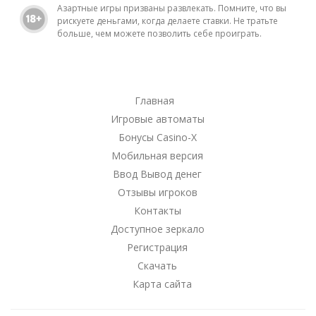
Азартные игры призваны развлекать. Помните, что вы
рискуете деньгами, когда делаете ставки. Не тратьте
больше, чем можете позволить себе проиграть.
Главная
Игровые автоматы
Бонусы Casino-X
Мобильная версия
Ввод Вывод денег
Отзывы игроков
Контакты
Доступное зеркало
Регистрация
Скачать
Карта сайта