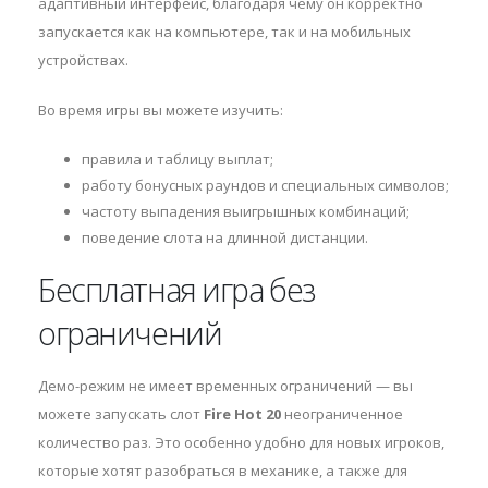
адаптивный интерфейс, благодаря чему он корректно
запускается как на компьютере, так и на мобильных
устройствах.
Во время игры вы можете изучить:
правила и таблицу выплат;
работу бонусных раундов и специальных символов;
частоту выпадения выигрышных комбинаций;
поведение слота на длинной дистанции.
Бесплатная игра без
ограничений
Демо-режим не имеет временных ограничений — вы
можете запускать слот
Fire Hot 20
неограниченное
количество раз. Это особенно удобно для новых игроков,
которые хотят разобраться в механике, а также для