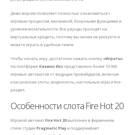
Демо-версия позволяет полностью ознакомиться с
игровым процессом, механикой, бонусными функциями и
уровнем волатильности. Все раунды проходят на
виртуальные кредиты, поэтому вы ничем не рискуете и
можете играть в удобном темпе.
Чтобы начать игру, достаточно нажать кнопку
«Играть»
.
На платформе
Казино Икс
представлено более 10 000
игровых автоматов от ведущих провайдеров, включая
классические слоты, видеослоты, настольные игры и live-
раздел.
Особенности слота Fire Hot 20
Игровой автомат
Fire Hot 20
выполнен в фирменном
стиле студии
Pragmatic Play
и поддерживает