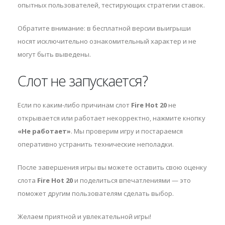
опытных пользователей, тестирующих стратегии ставок.
Обратите внимание: в бесплатной версии выигрыши
носят исключительно ознакомительный характер и не
могут быть выведены.
Слот не запускается?
Если по каким-либо причинам слот
Fire Hot 20
не
открывается или работает некорректно, нажмите кнопку
«Не работает»
. Мы проверим игру и постараемся
оперативно устранить технические неполадки.
После завершения игры вы можете оставить свою оценку
слота
Fire Hot 20
и поделиться впечатлениями — это
поможет другим пользователям сделать выбор.
Желаем приятной и увлекательной игры!