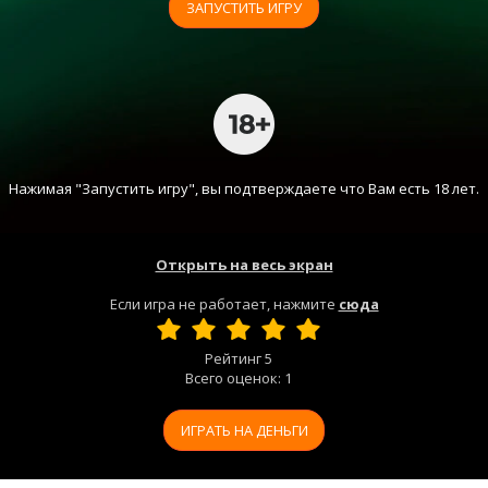
ЗАПУСТИТЬ ИГРУ
Нажимая "Запустить игру", вы подтверждаете что Вам есть 18 лет.
Открыть на весь экран
Если игра не работает, нажмите
сюда
Рейтинг
5
Всего оценок:
1
ИГРАТЬ НА ДЕНЬГИ