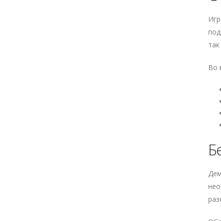
Игр
под
так
Во 
Б
Дем
нео
раз