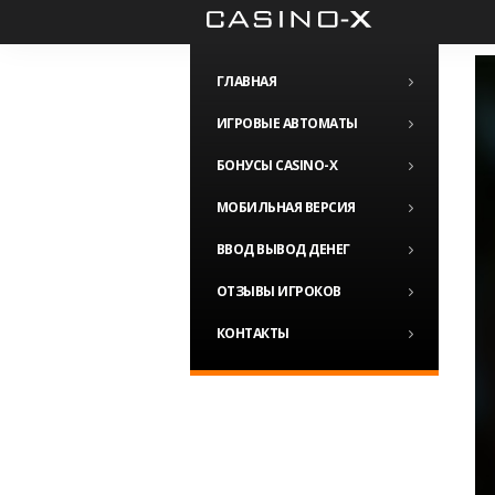
ГЛАВНАЯ
ИГРОВЫЕ АВТОМАТЫ
БОНУСЫ CASINO-X
МОБИЛЬНАЯ ВЕРСИЯ
ВВОД ВЫВОД ДЕНЕГ
ОТЗЫВЫ ИГРОКОВ
КОНТАКТЫ