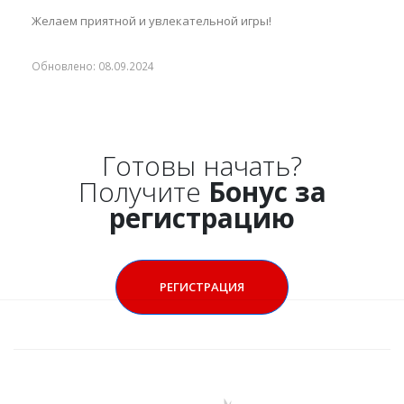
Желаем приятной и увлекательной игры!
Обновлено:
08.09.2024
Готовы начать?
Получите
Бонус за
регистрацию
РЕГИСТРАЦИЯ