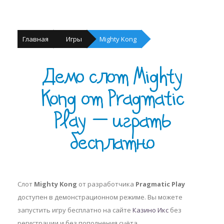
Главная
Игры
Mighty Kong
Демо слот Mighty
Kong от Pragmatic
Play — играть
бесплатно
Слот
Mighty Kong
от разработчика
Pragmatic Play
доступен в демонстрационном режиме. Вы можете
запустить игру бесплатно на сайте
Казино Икс
без
регистрации и без пополнения счёта.