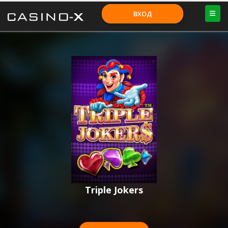
ВХОД
Triple Jokers