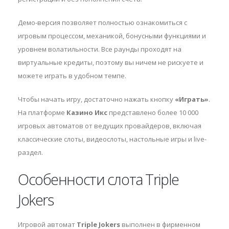
Демо-версия позволяет полностью ознакомиться с
игровым процессом, механикой, бонусными функциями и
уровнем волатильности. Все раунды проходят на
виртуальные кредиты, поэтому вы ничем не рискуете и
можете играть в удобном темпе.
Чтобы начать игру, достаточно нажать кнопку
«Играть»
.
На платформе
Казино Икс
представлено более 10 000
игровых автоматов от ведущих провайдеров, включая
классические слоты, видеослоты, настольные игры и live-
раздел.
Особенности слота Triple
Jokers
Игровой автомат
Triple Jokers
выполнен в фирменном