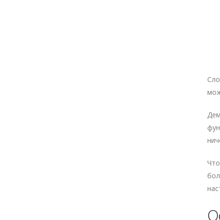
Сл
мож
Дем
фун
нич
Что
бол
нас
О