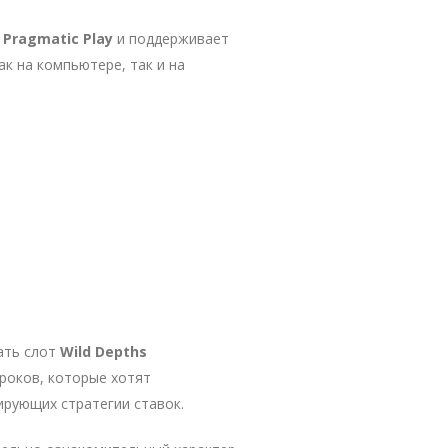
и
Pragmatic Play
и поддерживает
к на компьютере, так и на
ать слот
Wild Depths
гроков, которые хотят
ирующих стратегии ставок.