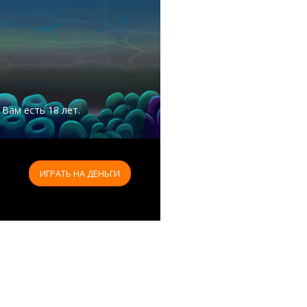
Вам есть 18 лет.
ИГРАТЬ НА ДЕНЬГИ