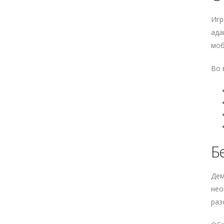
Игр
ада
моб
Во 
Б
Дем
нео
раз