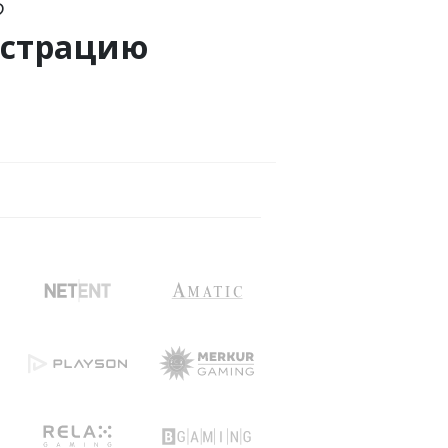
?
истрацию