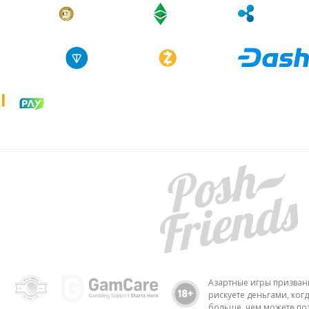
Азартные игры призваны
рискуете деньгами, когд
больше, чем можете поз