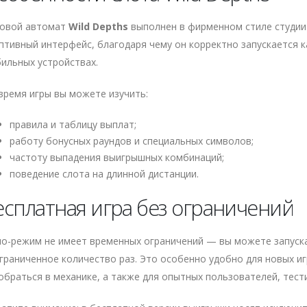
овой автомат
Wild Depths
выполнен в фирменном стиле студи
птивный интерфейс, благодаря чему он корректно запускается ка
ильных устройствах.
время игры вы можете изучить:
правила и таблицу выплат;
работу бонусных раундов и специальных символов;
частоту выпадения выигрышных комбинаций;
поведение слота на длинной дистанции.
есплатная игра без ограничений
о-режим не имеет временных ограничений — вы можете запуск
граниченное количество раз. Это особенно удобно для новых и
обраться в механике, а также для опытных пользователей, тест