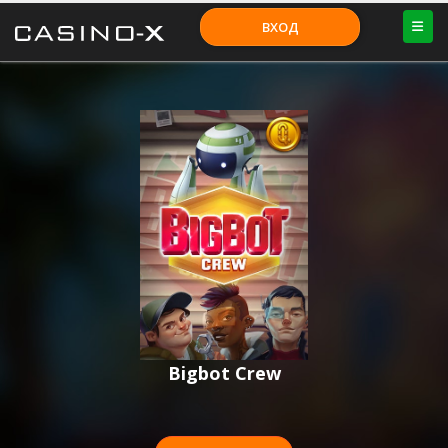
ВХОД
Bigbot Crew