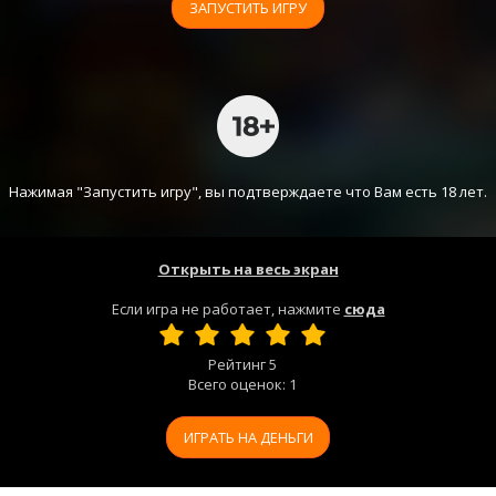
ЗАПУСТИТЬ ИГРУ
Нажимая "Запустить игру", вы подтверждаете что Вам есть 18 лет.
Открыть на весь экран
Если игра не работает, нажмите
сюда
Рейтинг
5
Всего оценок:
1
ИГРАТЬ НА ДЕНЬГИ