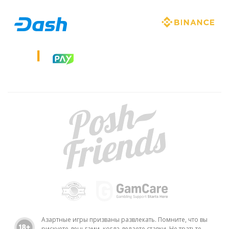
Азартные игры призваны развлекать. Помните, что вы
рискуете деньгами, когда делаете ставки. Не тратьте