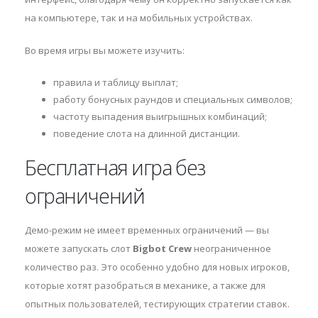
на компьютере, так и на мобильных устройствах.
Во время игры вы можете изучить:
правила и таблицу выплат;
работу бонусных раундов и специальных символов;
частоту выпадения выигрышных комбинаций;
поведение слота на длинной дистанции.
Бесплатная игра без
ограничений
Демо-режим не имеет временных ограничений — вы
можете запускать слот
Bigbot Crew
неограниченное
количество раз. Это особенно удобно для новых игроков,
которые хотят разобраться в механике, а также для
опытных пользователей, тестирующих стратегии ставок.