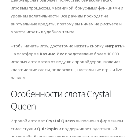
Демо-версия позволяет полностью ознакомиться с
игровым процессом, механикой, бонусными функциями и
уровнем волатильности. Все раунды проходят на
виртуальные кредиты, поэтому вы ничем не рискуете и
можете играть в удобном темпе.
Чтобы начать игру, достаточно нажать кнопку
«Играть»
.
На платформе
Казино Икс
представлено более 10 000
игровых автоматов от ведущих провайдеров, включая
классические слоты, видеослоты, настольные игры и live-
раздел.
Особенности слота Crystal
Queen
Игровой автомат
Crystal Queen
выполнен в фирменном
стиле студии
Quickspin
и поддерживает адаптивный
интерфейс, благодаря чему он корректно запускается как