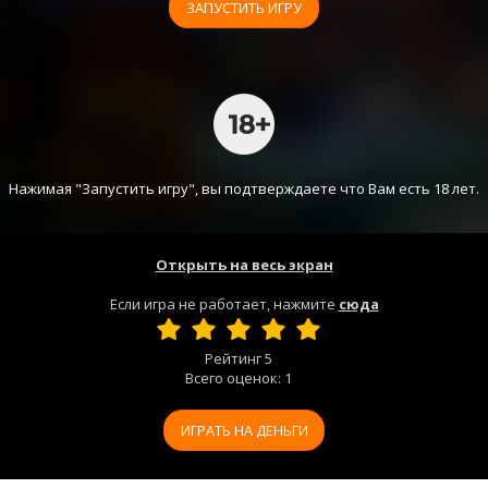
ЗАПУСТИТЬ ИГРУ
Нажимая "Запустить игру", вы подтверждаете что Вам есть 18 лет.
Открыть на весь экран
Если игра не работает, нажмите
сюда
Рейтинг
5
Всего оценок:
1
ИГРАТЬ НА ДЕНЬГИ