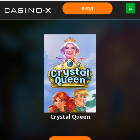
ВХОД
Crystal Queen