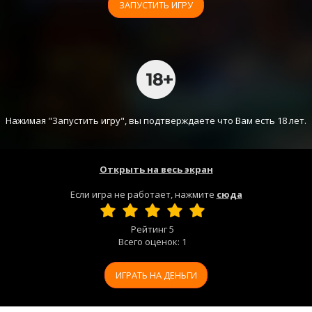
ЗАПУСТИТЬ ИГРУ
Нажимая "Запустить игру", вы подтверждаете что Вам есть 18 лет.
Открыть на весь экран
Если игра не работает, нажмите
сюда
Рейтинг
5
Всего оценок:
1
ИГРАТЬ НА ДЕНЬГИ