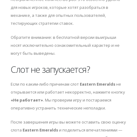
для новых игроков, которые хотят разобраться в
механике, а также для опытных пользователей,
тестирующих стратегии ставок.
Обратите внимание: в бесплатной версии выигрыши
носят исключительно ознакомительный характер и не
могут быть выведены.
Слот не запускается?
Если по каким-либо причинам слот
Eastern Emeralds
не
открывается или работает некорректно, нажмите кнопку
«Не работает»
. Мы проверим игру и постараемся
оперативно устранить технические неполадки.
После завершения игры вы можете оставить свою оценку
слота
Eastern Emeralds
и поделиться впечатлениями —