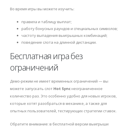
Во время игры вы можете изучить:
правила и таблицу выплат;
работу бонусных раундов и специальных символов;
частоту выпадения выигрышных комбинаций;
поведение слота на длинной дистанции.
Бесплатная игра без
ограничений
Демо-режим не имеет временных ограничений — вы
можете запускать слот
Hot Sync
неограниченное
количество раз. Это особенно удобно для новых игроков,
которые хотят разобраться в механике, а также для
опытных пользователей, тестирующих стратегии ставок.
Обратите внимание: в бесплатной версии выигрыши