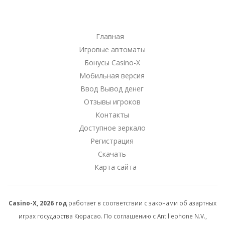
Главная
Игровые автоматы
Бонусы Casino-X
Мобильная версия
Ввод Вывод денег
Отзывы игроков
Контакты
Доступное зеркало
Регистрация
Скачать
Карта сайта
Casino-X, 2026 год
работает в соответствии с законами об азартных
играх государства Кюрасао. По соглашению с Antillephone N.V.,