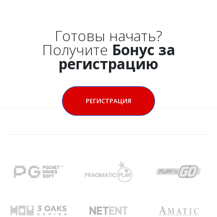
Готовы начать?
Получите
Бонус за
регистрацию
РЕГИСТРАЦИЯ