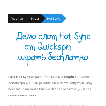
Главная
Игры
Hot Sync
Демо слот Hot Sync
от Quickspin —
играть бесплатно
Слот
Hot Sync
от разработчика
Quickspin
доступен в
демонстрационном режиме. Вы можете запустить игру
бесплатно на сайте
Казино Икс
без регистрации и без
пополнения счёта.