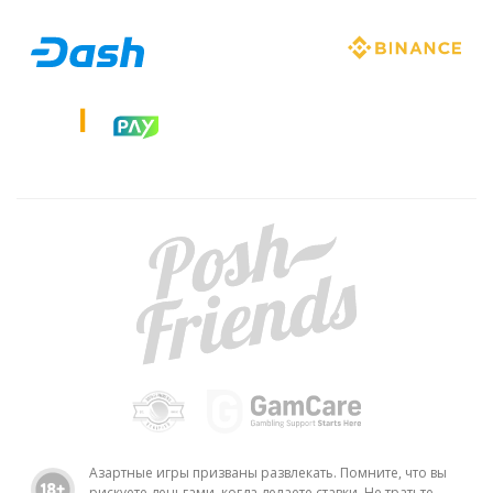
Азартные игры призваны развлекать. Помните, что вы
рискуете деньгами, когда делаете ставки. Не тратьте