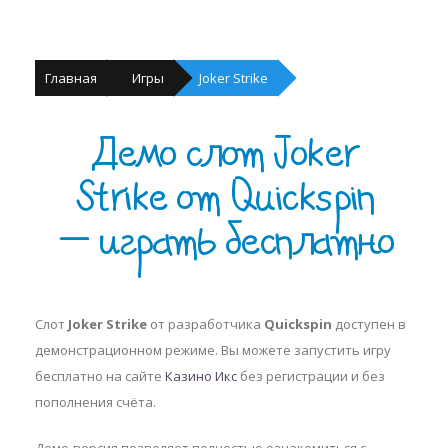
Главная
Игры
Joker Strike
Демо слот Joker
Strike от Quickspin
— играть бесплатно
Слот
Joker Strike
от разработчика
Quickspin
доступен в
демонстрационном режиме. Вы можете запустить игру
бесплатно на сайте
Казино Икс
без регистрации и без
пополнения счёта.