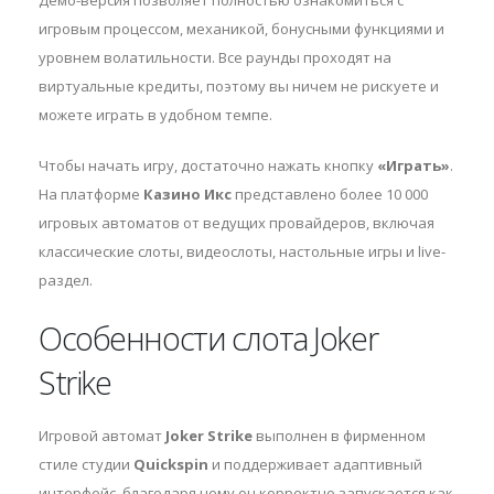
Демо-версия позволяет полностью ознакомиться с
игровым процессом, механикой, бонусными функциями и
уровнем волатильности. Все раунды проходят на
виртуальные кредиты, поэтому вы ничем не рискуете и
можете играть в удобном темпе.
Чтобы начать игру, достаточно нажать кнопку
«Играть»
.
На платформе
Казино Икс
представлено более 10 000
игровых автоматов от ведущих провайдеров, включая
классические слоты, видеослоты, настольные игры и live-
раздел.
Особенности слота Joker
Strike
Игровой автомат
Joker Strike
выполнен в фирменном
стиле студии
Quickspin
и поддерживает адаптивный
интерфейс, благодаря чему он корректно запускается как