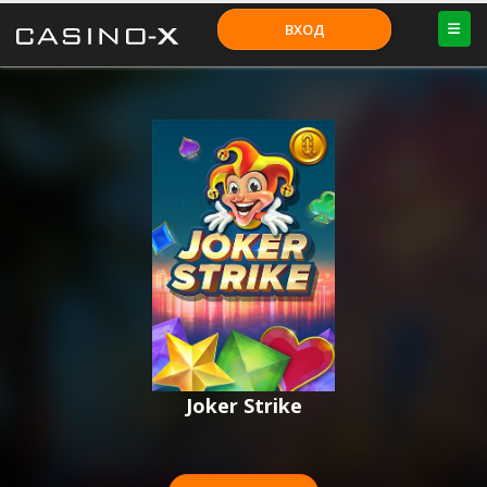
ВХОД
Joker Strike