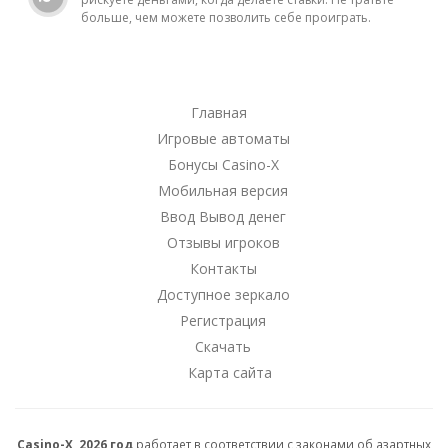
больше, чем можете позволить себе проиграть.
Главная
Игровые автоматы
Бонусы Casino-X
Мобильная версия
Ввод Вывод денег
Отзывы игроков
Контакты
Доступное зеркало
Регистрация
Скачать
Карта сайта
Casino-X, 2026 год
работает в соответствии с законами об азартных