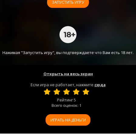
ЗАПУСТИТЬ ИГРУ
Нажимая "Запустить игру", вы подтверждаете что Вам есть 18 лет.
Открыть на весь экран
Если игра не работает, нажмите
сюда
Рейтинг
5
Всего оценок:
1
ИГРАТЬ НА ДЕНЬГИ