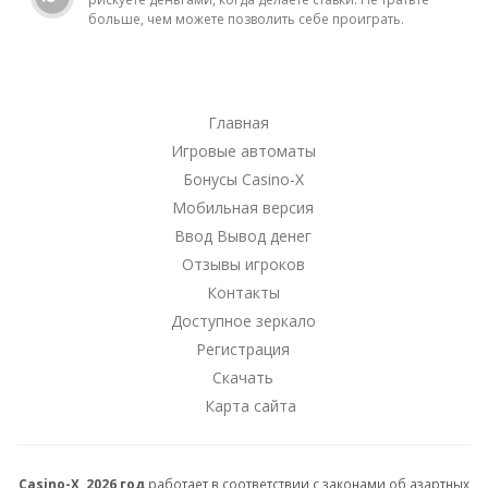
больше, чем можете позволить себе проиграть.
Главная
Игровые автоматы
Бонусы Casino-X
Мобильная версия
Ввод Вывод денег
Отзывы игроков
Контакты
Доступное зеркало
Регистрация
Скачать
Карта сайта
Casino-X, 2026 год
работает в соответствии с законами об азартных