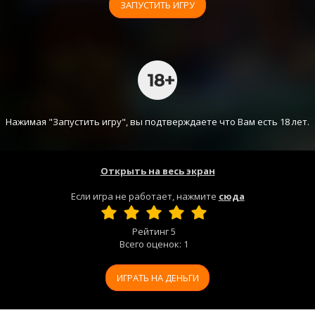
ЗАПУСТИТЬ ИГРУ
Нажимая "Запустить игру", вы подтверждаете что Вам есть 18 лет.
Открыть на весь экран
Если игра не работает, нажмите
сюда
Рейтинг
5
Всего оценок:
1
ИГРАТЬ НА ДЕНЬГИ