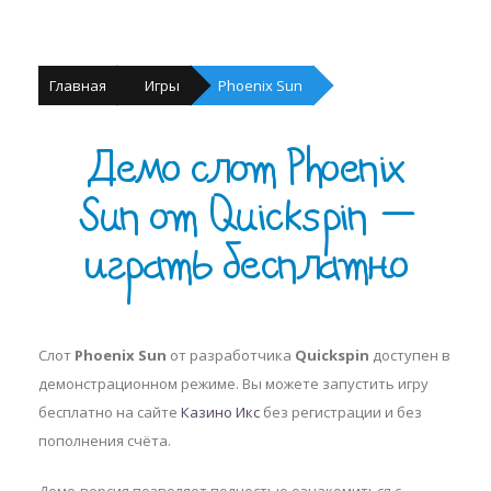
Главная
Игры
Phoenix Sun
Демо слот Phoenix
Sun от Quickspin —
играть бесплатно
Слот
Phoenix Sun
от разработчика
Quickspin
доступен в
демонстрационном режиме. Вы можете запустить игру
бесплатно на сайте
Казино Икс
без регистрации и без
пополнения счёта.