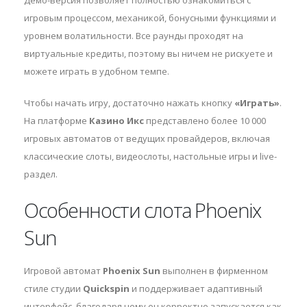
Демо-версия позволяет полностью ознакомиться с
игровым процессом, механикой, бонусными функциями и
уровнем волатильности. Все раунды проходят на
виртуальные кредиты, поэтому вы ничем не рискуете и
можете играть в удобном темпе.
Чтобы начать игру, достаточно нажать кнопку
«Играть»
.
На платформе
Казино Икс
представлено более 10 000
игровых автоматов от ведущих провайдеров, включая
классические слоты, видеослоты, настольные игры и live-
раздел.
Особенности слота Phoenix
Sun
Игровой автомат
Phoenix Sun
выполнен в фирменном
стиле студии
Quickspin
и поддерживает адаптивный
интерфейс, благодаря чему он корректно запускается как