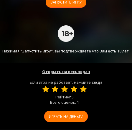
ЗАПУСТИТЬ ИГРУ
Нажимая "Запустить игру", вы подтверждаете что Вам есть 18 лет.
Открыть на весь экран
Если игра не работает, нажмите
сюда
Рейтинг
5
Всего оценок:
1
ИГРАТЬ НА ДЕНЬГИ