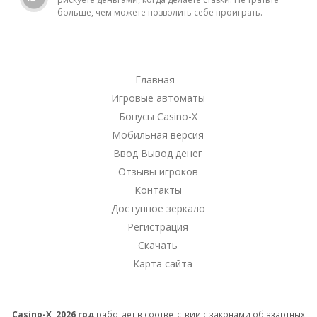
больше, чем можете позволить себе проиграть.
Главная
Игровые автоматы
Бонусы Casino-X
Мобильная версия
Ввод Вывод денег
Отзывы игроков
Контакты
Доступное зеркало
Регистрация
Скачать
Карта сайта
Casino-X, 2026 год
работает в соответствии с законами об азартных