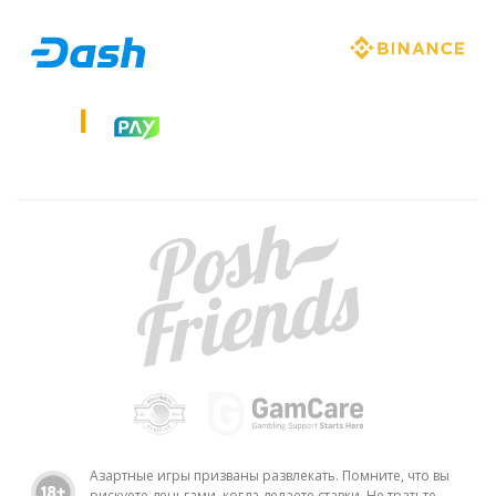
Азартные игры призваны развлекать. Помните, что вы
рискуете деньгами, когда делаете ставки. Не тратьте