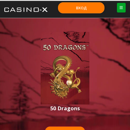
ВХОД
50 Dragons