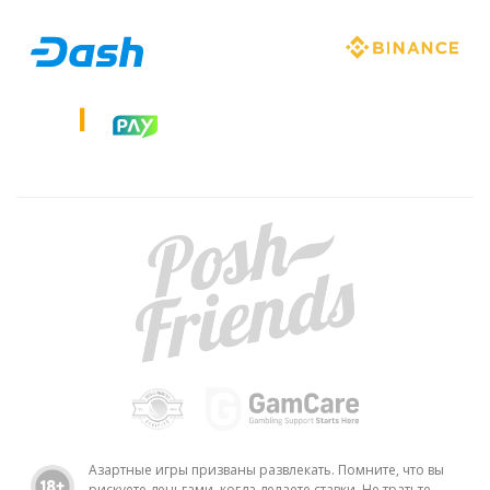
Азартные игры призваны развлекать. Помните, что вы
рискуете деньгами, когда делаете ставки. Не тратьте