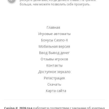
больше, чем можете позволить себе проиграть.
Главная
Игровые автоматы
Бонусы Casino-X
Мобильная версия
Ввод Вывод денег
Отзывы игроков
Контакты
Доступное зеркало
Регистрация
Скачать
Карта сайта
Casino-X, 2026 год
работает в соответствии с законами об азартных