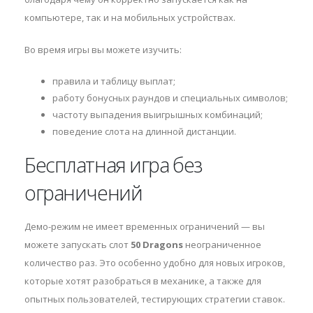
компьютере, так и на мобильных устройствах.
Во время игры вы можете изучить:
правила и таблицу выплат;
работу бонусных раундов и специальных символов;
частоту выпадения выигрышных комбинаций;
поведение слота на длинной дистанции.
Бесплатная игра без
ограничений
Демо-режим не имеет временных ограничений — вы
можете запускать слот
50 Dragons
неограниченное
количество раз. Это особенно удобно для новых игроков,
которые хотят разобраться в механике, а также для
опытных пользователей, тестирующих стратегии ставок.