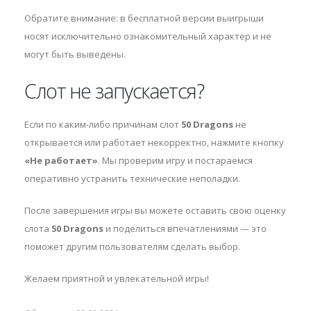
Обратите внимание: в бесплатной версии выигрыши
носят исключительно ознакомительный характер и не
могут быть выведены.
Слот не запускается?
Если по каким-либо причинам слот
50 Dragons
не
открывается или работает некорректно, нажмите кнопку
«Не работает»
. Мы проверим игру и постараемся
оперативно устранить технические неполадки.
После завершения игры вы можете оставить свою оценку
слота
50 Dragons
и поделиться впечатлениями — это
поможет другим пользователям сделать выбор.
Желаем приятной и увлекательной игры!