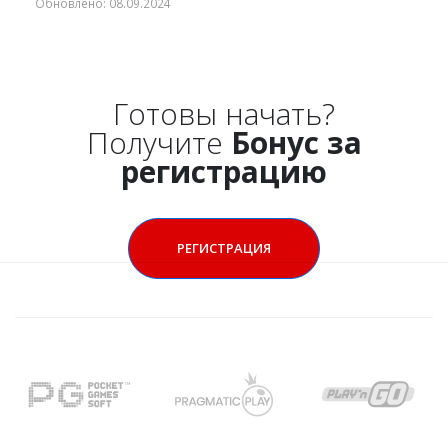
Обновлено:
08.09.2024
Готовы начать?
Получите
Бонус за
регистрацию
РЕГИСТРАЦИЯ