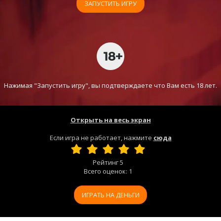
ЗАПУСТИТЬ ИГРУ
Нажимая "Запустить игру", вы подтверждаете что Вам есть 18 лет.
Открыть на весь экран
Если игра не работает, нажмите
сюда
Рейтинг
5
Всего оценок:
1
ИГРАТЬ НА ДЕНЬГИ